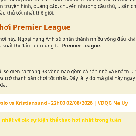
n truyền hình, quảng cáo, chuyển nhượng cầu thủ,… sân ch
u thủ tốt nhất thế giới.
chơi Premier League
chơi này, Ngoại hạng Anh sẽ phân thành nhiều vòng đấu khác
 suất thi đấu cuối cùng tại
Premier League
.
giải sẽ diễn ra trong 38 vòng bao gồm cả sân nhà và khách. C
và trở thành sân chơi tốt nhất. Đây là lý do mà giải này ng
đá.
slo vs Kristiansund - 22h00 02/08/2026 | VĐQG Na Uy
 nhất về các sự kiện thể thao hot nhất trong tuần