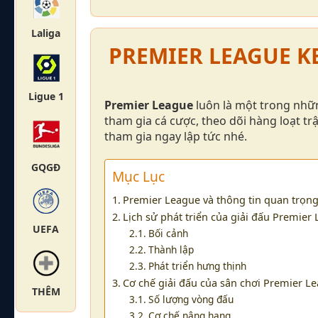
Laliga
PREMIER LEAGUE K
Ligue 1
Premier League
luôn là một trong nhữn
tham gia cá cược, theo dõi hàng loạt tr
tham gia ngay lập tức nhé.
GQGĐ
Mục Lục
Premier League và thông tin quan trọn
Lịch sử phát triển của giải đấu Premier 
UEFA
Bối cảnh
Thành lập
Phát triển hưng thịnh
Cơ chế giải đấu của sân chơi Premier L
THÊM
Số lượng vòng đấu
Cơ chế nâng hạng