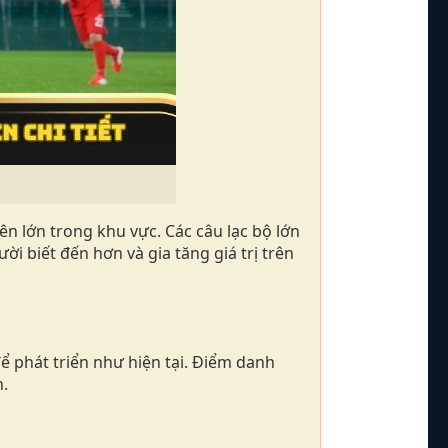
n lớn trong khu vực. Các câu lạc bộ lớn
i biết đến hơn và gia tăng giá trị trên
ể phát triển như hiện tại. Điểm danh
h.