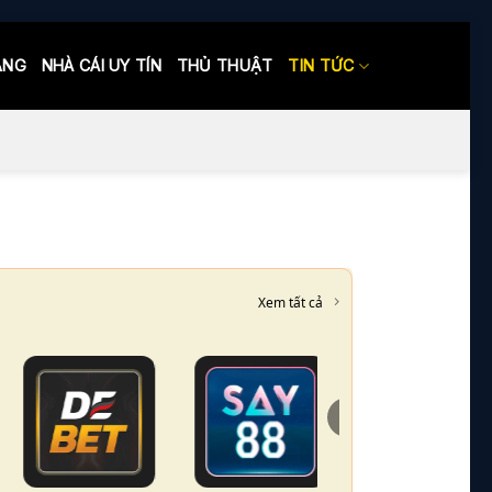
ẠNG
NHÀ CÁI UY TÍN
THỦ THUẬT
TIN TỨC
Xem tất cả