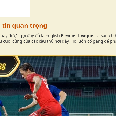
 tin quan trọng
i này được gọi đầy đủ là English
Premier League
. Là sân ch
u cuối cùng của các cầu thủ nơi đây. Họ luôn cố gắng để phá