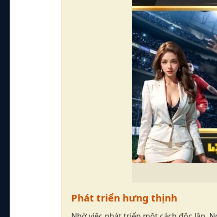
Phát triển hưng thịnh
Nhờ việc phát triển một cách độc lập, 