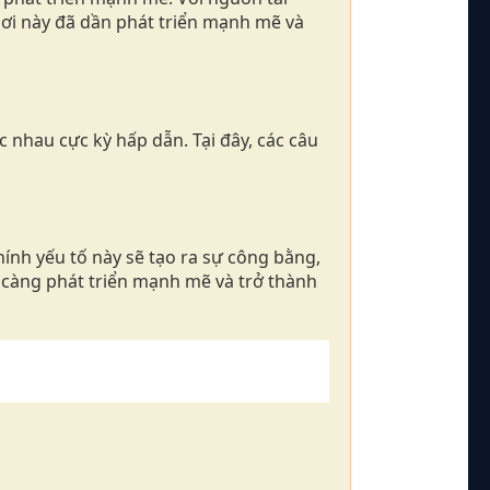
ơi này đã dần phát triển mạnh mẽ và
 nhau cực kỳ hấp dẫn. Tại đây, các câu
hính yếu tố này sẽ tạo ra sự công bằng,
ày càng phát triển mạnh mẽ và trở thành