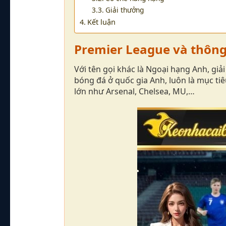
Giải thưởng
Kết luận
Premier League và thông
Với tên gọi khác là Ngoại hạng Anh, giả
bóng đá ở quốc gia Anh, luôn là mục tiê
lớn như Arsenal, Chelsea, MU,…