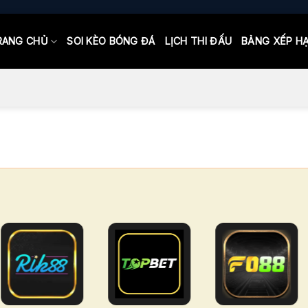
RANG CHỦ
SOI KÈO BÓNG ĐÁ
LỊCH THI ĐẤU
BẢNG XẾP H