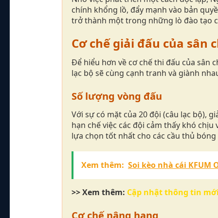
chính khổng lồ, đẩy mạnh vào bản quyề
trở thành một trong những lò đào tạo cầ
Cơ chế giải đấu của sân 
Để hiểu hơn về cơ chế thi đấu của sân 
lạc bộ sẽ cùng cạnh tranh và giành nhau
Số lượng vòng đấu
Với sự có mặt của 20 đội (câu lạc bộ), 
hạn chế việc các đội cảm thấy khó chịu 
lựa chọn tốt nhất cho các cầu thủ bóng 
Xem thêm:
Soi kèo nhà cái KFUM O
>> Xem thêm:
Cập nhật thông tin mới
Cơ chế nâng hạng