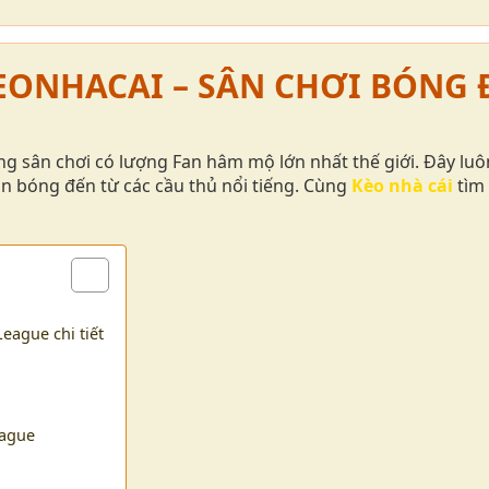
EONHACAI – SÂN CHƠI BÓNG 
g sân chơi có lượng Fan hâm mộ lớn nhất thế giới. Đây luôn
ận bóng đến từ các cầu thủ nổi tiếng. Cùng
Kèo nhà cái
tìm 
g
League chi tiết
eague