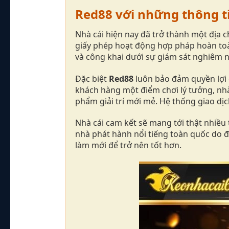
Red88 với những thông t
Nhà cái hiện nay đã trở thành một địa c
giấy phép hoạt động hợp pháp hoàn toà
và công khai dưới sự giám sát nghiêm n
Đặc biệt
Red88
luôn bảo đảm quyền lợi 
khách hàng một điểm chơi lý tưởng, nhà
phẩm giải trí mới mẻ. Hệ thống giao dịc
Nhà cái cam kết sẽ mang tới thật nhiều
nhà phát hành nổi tiếng toàn quốc do đó
làm mới để trở nên tốt hơn.