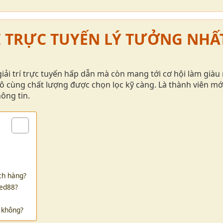
I TRỰC TUYẾN LÝ TƯỞNG NHẤ
giải trí trực tuyến hấp dẫn mà còn mang tới cơ hội làm gi
 cùng chất lượng được chọn lọc kỹ càng. Là thành viên mới m
ông tin.
ch hàng?
Red88?
 không?