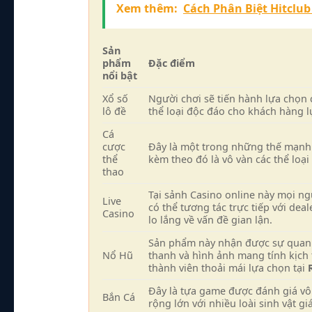
Xem thêm:
Cách Phân Biệt Hitclub
Sản
phẩm
Đặc điểm
nổi bật
Xổ số
Người chơi sẽ tiến hành lựa chọn
lô đề
thể loại độc đáo cho khách hàng 
Cá
cược
Đây là một trong những thế mạnh
thể
kèm theo đó là vô vàn các thể loạ
thao
Tại sảnh Casino online này mọi ng
Live
có thể tương tác trực tiếp với de
Casino
lo lắng về vấn đề gian lận.
Sản phẩm này nhận được sự quan t
Nổ Hũ
thanh và hình ảnh mang tính kịch
thành viên thoải mái lựa chọn tại
Đây là tựa game được đánh giá vô 
Bắn Cá
rộng lớn với nhiều loài sinh vật g