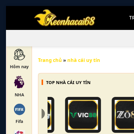
Bỏ
qua
T
nội
dung
Trang chủ
»
nhà cái uy tín
Hôm nay
TOP NHÀ CÁI UY TÍN
NHA
Fifa