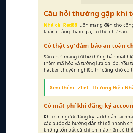
Câu hỏi thường gặp khi t
Nhà cái Red88
luôn mang đến cho cộng 
khách hàng tham gia, cụ thể như sau:
Có thật sự đảm bảo an toàn c
Sân chơi mang tới hệ thống bảo mật hiện
thêm mã hóa và tường lửa đa lớp. Yếu t
hacker chuyên nghiệp thì cũng khó có 
Xem thêm:
Zbet - Thương Hiệu Nh
Có mất phí khi đăng ký accoun
Khi mọi người đăng ký tài khoản tại nh
các bước đã hướng dẫn thì sẽ nhanh ch
không tốn bất cứ chi phí nào nên có thể