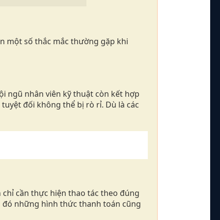
còn một số thắc mắc thường gặp khi
đội ngũ nhân viên kỹ thuật còn kết hợp
yệt đối không thể bị rò rỉ. Dù là các
 chỉ cần thực hiện thao tác theo đúng
h đó những hình thức thanh toán cũng