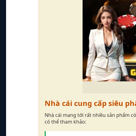
Nhà cái cung cấp siêu p
Nhà cái mang tới rất nhiều sản phẩm có
có thể tham khảo: