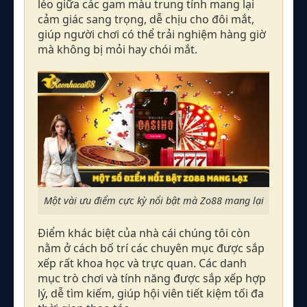
léo giữa các gam màu trung tính mang lại
cảm giác sang trọng, dễ chịu cho đôi mắt,
giúp người chơi có thể trải nghiệm hàng giờ
mà không bị mỏi hay chói mắt.
Một vài ưu điểm cực kỳ nổi bật mà Zo88 mang lại
Điểm khác biệt của nhà cái chúng tôi còn
nằm ở cách bố trí các chuyên mục được sắp
xếp rất khoa học và trực quan. Các danh
mục trò chơi và tính năng được sắp xếp hợp
lý, dễ tìm kiếm, giúp hội viên tiết kiệm tối đa