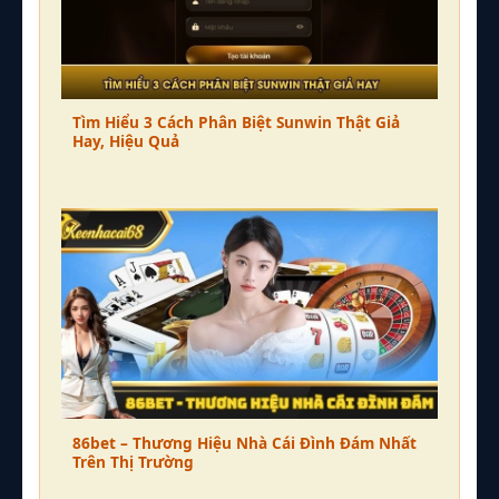
Tìm Hiểu 3 Cách Phân Biệt Sunwin Thật Giả
Hay, Hiệu Quả
86bet – Thương Hiệu Nhà Cái Đình Đám Nhất
Trên Thị Trường