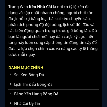
Trang Web
Kèo Nhà Cái
là nơi có tỷ lệ kèo đa
dạng và cập nhật nhanh chóng, người chơi còn
được hỗ trợ bằng loạt bài soi kèo chuyên sâu,
phân tích phong độ đội bóng, lịch sử đối đầu và
các biến động quan trọng trước giờ bóng lăn. Dù
bạn là người chơi mới hay dân cược kỳ cựu, nền
tảng này luôn cung cấp thông tin đáng tin cậy để
đưa ra lựa chọn chính xác và nâng cao tỷ lệ thắng
cược mỗi ngày.
DANH MỤC CHÍNH
Soi Kèo Bóng Đá
Lịch Thi Đấu Bóng Đá
Bảng Xếp Hạng Bóng Đá
Nhà Cái Uy Tín