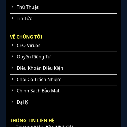
Thủ Thuật
Tin Tức
VỀ CHÚNG TÔI
CEO ViruSs
Quyền Riêng Tư
Điều Khoản Điều Kiện
Chơi Có Trách Nhiệm
Chính Sách Bảo Mật
Đại lý
THÔNG TIN LIÊN HỆ