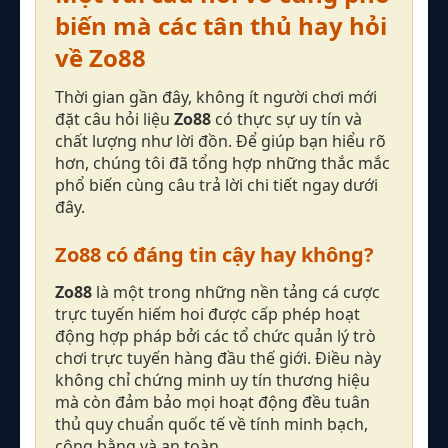
biến mà các tân thủ hay hỏi
về Zo88
Thời gian gần đây, không ít người chơi mới
đặt câu hỏi liệu
Zo88
có thực sự uy tín và
chất lượng như lời đồn. Để giúp bạn hiểu rõ
hơn, chúng tôi đã tổng hợp những thắc mắc
phổ biến cùng câu trả lời chi tiết ngay dưới
đây.
Zo88 có đáng tin cậy hay không?
Zo88
là một trong những nền tảng cá cược
trực tuyến hiếm hoi được cấp phép hoạt
động hợp pháp bởi các tổ chức quản lý trò
chơi trực tuyến hàng đầu thế giới. Điều này
không chỉ chứng minh uy tín thương hiệu
mà còn đảm bảo mọi hoạt động đều tuân
thủ quy chuẩn quốc tế về tính minh bạch,
công bằng và an toàn.