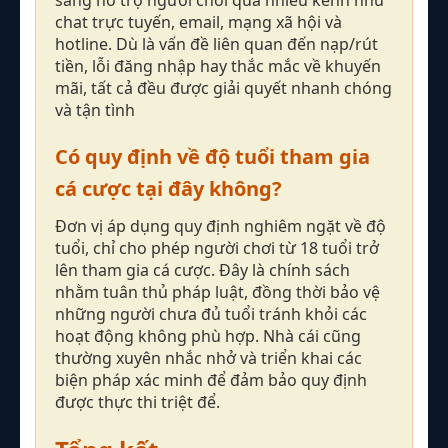
chat trực tuyến, email, mạng xã hội và
hotline. Dù là vấn đề liên quan đến nạp/rút
tiền, lỗi đăng nhập hay thắc mắc về khuyến
mãi, tất cả đều được giải quyết nhanh chóng
và tận tình
Có quy định về độ tuổi tham gia
cá cược tại đây không?
Đơn vị áp dụng quy định nghiêm ngặt về độ
tuổi, chỉ cho phép người chơi từ 18 tuổi trở
lên tham gia cá cược. Đây là chính sách
nhằm tuân thủ pháp luật, đồng thời bảo vệ
những người chưa đủ tuổi tránh khỏi các
hoạt động không phù hợp. Nhà cái cũng
thường xuyên nhắc nhở và triển khai các
biện pháp xác minh để đảm bảo quy định
được thực thi triệt để.