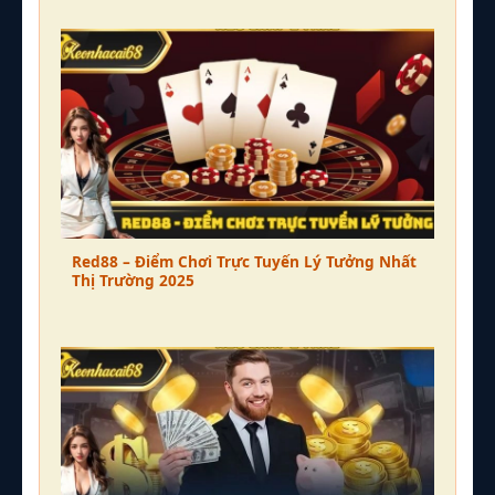
Red88 – Điểm Chơi Trực Tuyến Lý Tưởng Nhất
Thị Trường 2025