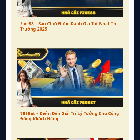
Five88 – Sân Chơi Được Đánh Giá Tốt Nhất Thị
Trường 2025
789Bet – Điểm Đến Giải Trí Lý Tưởng Cho Cộng
Đồng Khách Hàng