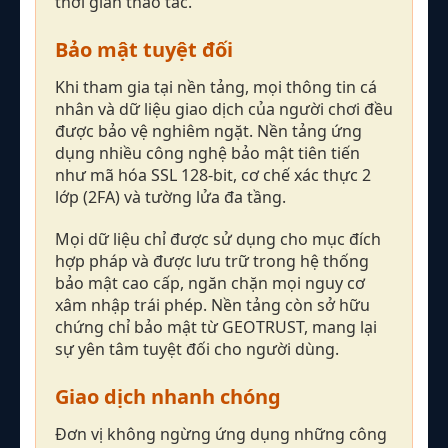
thời gian thao tác.
Bảo mật tuyệt đối
Khi tham gia tại nền tảng, mọi thông tin cá
nhân và dữ liệu giao dịch của người chơi đều
được bảo vệ nghiêm ngặt. Nền tảng ứng
dụng nhiều công nghệ bảo mật tiên tiến
như mã hóa SSL 128-bit, cơ chế xác thực 2
lớp (2FA) và tường lửa đa tầng.
Mọi dữ liệu chỉ được sử dụng cho mục đích
hợp pháp và được lưu trữ trong hệ thống
bảo mật cao cấp, ngăn chặn mọi nguy cơ
xâm nhập trái phép. Nền tảng còn sở hữu
chứng chỉ bảo mật từ GEOTRUST, mang lại
sự yên tâm tuyệt đối cho người dùng.
Giao dịch nhanh chóng
Đơn vị không ngừng ứng dụng những công