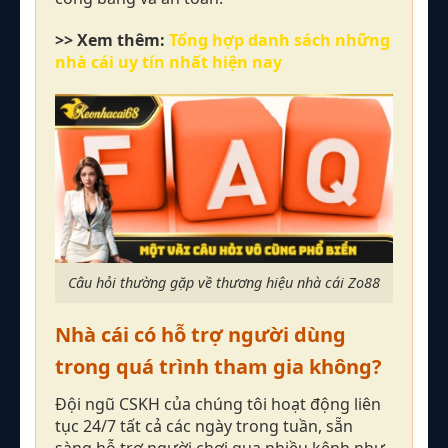
>> Xem thêm:
Tổng hợp danh sách những
nhà cái uy tín nhất hiện nay
Câu hỏi thường gặp về thương hiệu nhà cái Zo88
Nhà cái có hỗ trợ người dùng
trong quá trình tham gia không?
Đội ngũ CSKH của chúng tôi hoạt động liên
tục 24/7 tất cả các ngày trong tuần, sẵn
sàng hỗ trợ người chơi qua nhiều kênh như