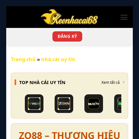
Bỏ
qua
nội
dung
ĐĂNG KÝ
Trang chủ
»
nhà cái uy tín
TOP NHÀ CÁI UY TÍN
Xem tất cả
ZO88 – THƯƠNG HIỆU