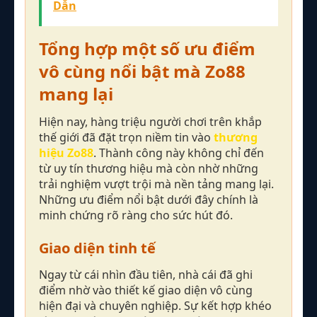
Dẫn
Tổng hợp một số ưu điểm
vô cùng nổi bật mà Zo88
mang lại
Hiện nay, hàng triệu người chơi trên khắp
thế giới đã đặt trọn niềm tin vào
thương
hiệu
Zo88
. Thành công này không chỉ đến
từ uy tín thương hiệu mà còn nhờ những
trải nghiệm vượt trội mà nền tảng mang lại.
Những ưu điểm nổi bật dưới đây chính là
minh chứng rõ ràng cho sức hút đó.
Giao diện tinh tế
Ngay từ cái nhìn đầu tiên, nhà cái đã ghi
điểm nhờ vào thiết kế giao diện vô cùng
hiện đại và chuyên nghiệp. Sự kết hợp khéo