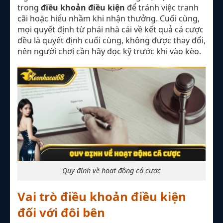
trong
điều khoản điều kiện
để tránh việc tranh
cãi hoặc hiểu nhầm khi nhận thưởng. Cuối cùng,
mọi quyết định từ phái nhà cái về kết quả cá cược
đều là quyết định cuối cùng, không được thay đổi,
nên người chơi cần hãy đọc kỹ trước khi vào kèo.
Quy định về hoạt động cá cược
Vai trò điều khoản điều kiện
đối với đôi bên